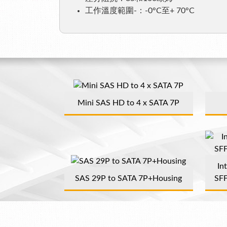
工作溫度範圍-：-0°C至+ 70°C
Mini SAS HD to 4 x SATA 7P
In
SAS 29P to SATA 7P+Housing
SFF